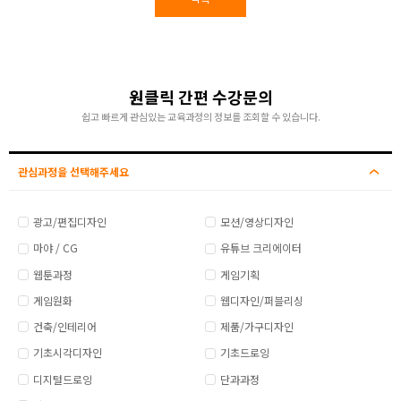
원클릭 간편 수강문의
쉽고 빠르게 관심있는 교육과정의 정보를 조회할 수 있습니다.
관심과정을 선택해주세요
광고/편집디자인
모션/영상디자인
마야 / CG
유튜브 크리에이터
웹툰과정
게임기획
게임원화
웹디자인/퍼블리싱
건축/인테리어
제품/가구디자인
기초시각디자인
기초드로잉
디지털드로잉
단과과정