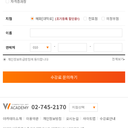
자격증과정
지점
혜화[대학로]
천호점
의정부점
(조기등록 할인중!)
이름
-
-
연락처
전체보기
개인정보취급방침에 동의합니다
수강료 문의하기
02-745-2170
아카데미소개
이용약관
개인정보방침
오시는길
사이트맵
수강료안내