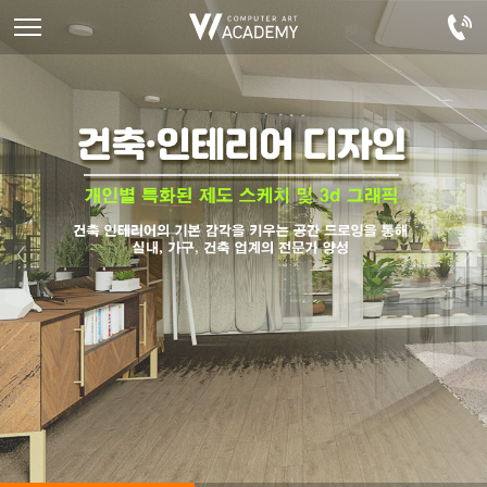
디자인정규과정
디자인단과과정
게임과정
자격증과정
커뮤니티
취업패키지