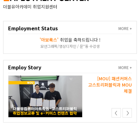
더블유아카데미 취업지원센터
Employment Status
MORE
'(주)모아시스에이아이'
모션그래픽/영상디자인 / 박정은
Employ Story
MORE
회사
[MOU] 패션커머스
룹과
고스트리퍼블릭과 MOU
체결
체결