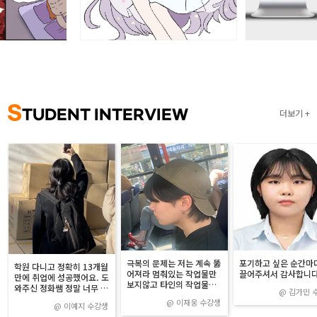
S
TUDENT INTERVIEW
더보기
극복의 문제는 저는 계속 뚫
포기하고 싶은 순간마
학원 다니고 정확히 13개월
어져라 멈춰있는 작업물만
끌어주셔서 감사합니다!
만에 취업에 성공했어요. 도
보지않고 타인의 작업물이
와주신 정화쌤 정말 너무 감
@
김가민
나 다른 매체에서 영감을 많
사했습니다!!
@
이재웅
수강생
이 얻는 것 같습니다.
@
이예지
수강생