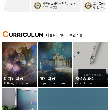
컴퓨터그래픽스운용기능사
포트폴리오(편집)
니다. 감사합니다.
꼼꼼하게 봐주셔서 진도 따라가기가
읽은 마법의디자인이라는 
최*지
수강생
전*현
수강생
훨씬 수월했습니다. 특히 선생님이 따
해주셨습니다. 정말 잘 챙
로 만들어주신 추가 자료들이 연습할
무 감사해요!!
때 정말 큰 도움이 많이 됐어요! 첫 시
험에서는 연습이 부족해서 아쉽게 떨
어졌지만, 재수강하면서 부족한 부분
위주로 다시 연습했고 실제 시험에서
C
URRICULUM
더블유아카데미 수업과정
도 수업 때 다뤘던 유형과 비슷하게
나와서 무사히 합격할 수 있었습니다.
끝까지 신경 써주신 강사님들 모두 정
말 감사합니다~!
디자인 과정
게임 과정
자격증 과정
@ Design Curriculum
@ game Curriculum
@ Certification