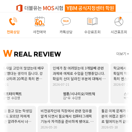
취업지원센터
고객상담센터
전화상담
사전예약
카톡상담
수강료조회
시간표조회
아카데미소개
W
REAL REVIEW
더보기
지점별 홈페이지
사실 고민이 많았는데 배우
인체가 참 어려웠는데 3개월째 관련
학교에서 스케치업
했다는 생각이 듭니다. 강
과제와 예제로 수업을 진행중입니다.
확실히 학원과 차이
히려 2D쪽은 특히 편집
확실히 선이 달라진 부분에 대해서 느
특히 엔스케이프랜
 결국 아직은 사람이 작업
끼고 있어요. 주변에서도 많이 답답하
주셔서 너무 좋았습
1
2026-07-21
2026-07-21
다고 하는데 항상 웃으면서 친절하게
계획인데 졸작까지
프터이펙트
웹툰/시나리오/아트웍
스케치업
잘 받아주시고 매주 과제를
알려주셔서 감사합니다ㅠ
있다고 해서 든든
현
수강생
김*우
수강생
박*현
수강
복습은 안할수가 없네요 ㅎ
습니다!!
듣고 있는 학생입
비전공자인데 직장에서 관련 업무를
툴은 이제 문제가 아닌데 
맡게 되면서 필요해서 컴퓨터그래픽
분이 어렵고 뭔가 디자인 
 알려주셔서 너무
기능사 자격증을 준비하게 됐어요. 혼
로 떨어지는거 같아서 고민
 그래도 엄청난 실
자 공부하기엔 어려운 부분이 많았는
는데 정말 친한 언니처럼 
2026-05-20
2026-05-18
로그램 다루는 것
데, 쉬는 시간에도 수강생 한 명 한 명
시고 강사님께서도 이런 고