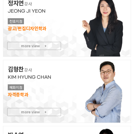
정지연
강사
JEONG JI YEON
천호지점
광고/편집디자인
more view
+
김형찬
강사
KIM HYUNG CHAN
혜화지점
자격증
more view
+