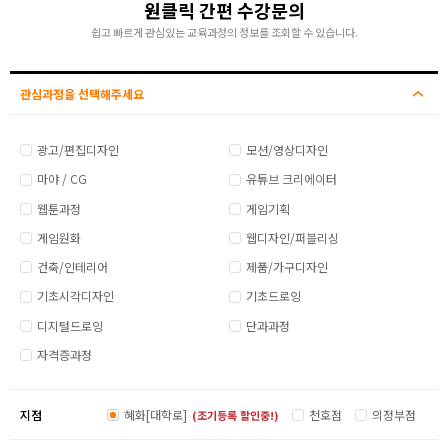
원클릭 간편 수강문의
쉽고 빠르게 관심있는 교육과정의 정보를 조회할 수 있습니다.
관심과정을 선택해주세요
광고/편집디자인
모션/영상디자인
마야 / CG
유튜브 크리에이터
웹툰과정
게임기획
게임원화
웹디자인/퍼블리싱
건축/인테리어
제품/가구디자인
기초시각디자인
기초드로잉
디지털드로잉
단과과정
자격증과정
지점
혜화[대학로]
천호점
의정부점
(조기등록 할인중!)