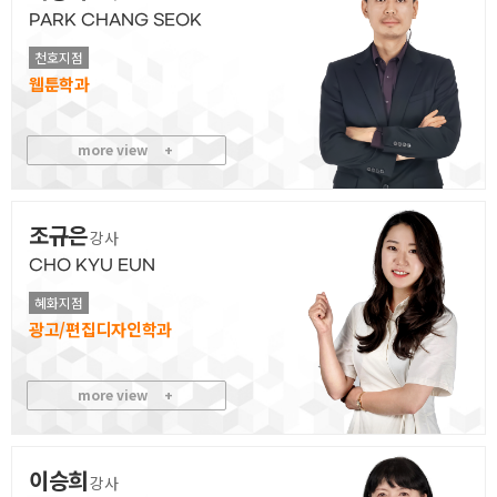
PARK CHANG SEOK
천호지점
웹툰
more view
+
조규은
강사
CHO KYU EUN
혜화지점
광고/편집디자인
more view
+
이승희
강사