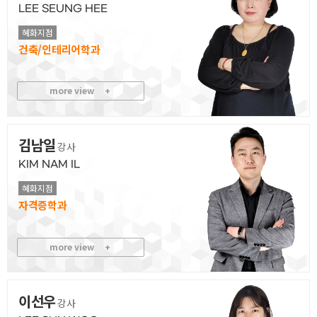
LEE SEUNG HEE
혜화지점
건축/인테리어
more view
+
김남일
강사
KIM NAM IL
혜화지점
자격증
more view
+
이선우
강사