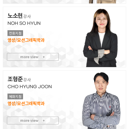
취업지원센터
노소현
강사
고객상담센터
NOH SO HYUN
천호지점
아카데미소개
영상/모션그래픽
지점별 홈페이지
more view
+
조형준
강사
CHO HYUNG JOON
혜화지점
영상/모션그래픽
more view
+