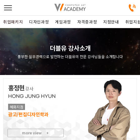
취업패키지
디자인과정
게임과정
자격증과정
지점안내
취업지
디자인정규과정
더블유 강사소개
풍부한 실무경력으로 발전하는 더블유의 전문 강사님들을 소개합니다
디자인단과과정
게임과정
홍정현
강사
자격증과정
HONG JUNG HYUN
혜화지점
커뮤니티
광고/편집디자인
취업패키지
more view
+