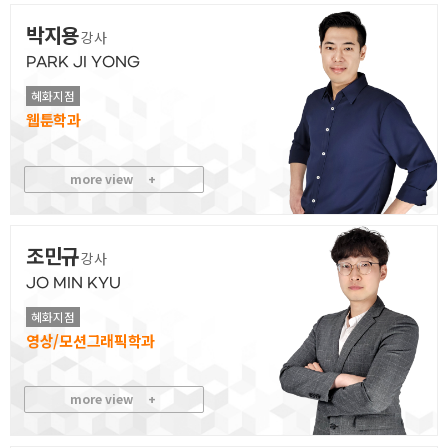
박지용
강사
PARK JI YONG
혜화지점
웹툰
more view
+
조민규
강사
JO MIN KYU
혜화지점
영상/모션그래픽
more view
+