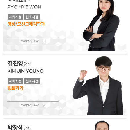
PYO HYE WON
혜화지점
천호지점
영상/모션그래픽
more view
+
김진영
강사
KIM JIN YOUNG
혜화지점
천호지점
웹툰
more view
+
박창석
강사