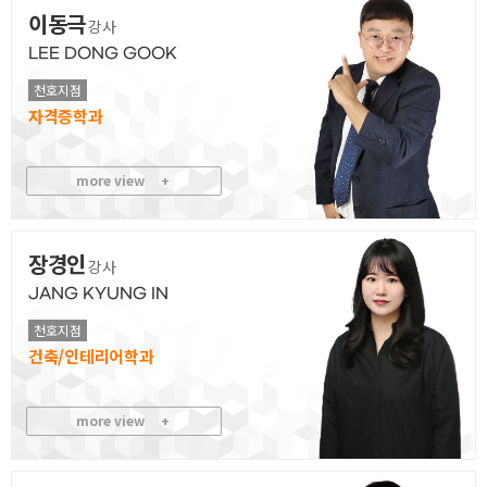
이동극
강사
LEE DONG GOOK
천호지점
자격증
more view
+
장경인
강사
JANG KYUNG IN
천호지점
건축/인테리어
more view
+