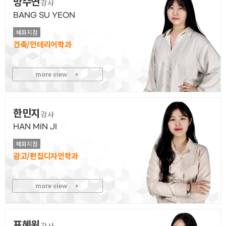
방수연
강사
BANG SU YEON
혜화지점
건축/인테리어
more view
+
한민지
강사
HAN MIN JI
혜화지점
광고/편집디자인
more view
+
표혜원
강사