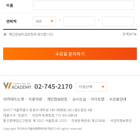
이름
-
-
연락처
전체보기
개인정보취급방침에 동의합니다
수강료 문의하기
02-745-2170
아카데미소개
이용약관
개인정보방침
오시는길
사이트맵
수강료안내
03077 서울특별시 종로구 대학로 149 (혜화동) 유니로드빌딩 4층
대표이사 : 민원식
사업자 등록번호: 717-86-00854
통신판매업신고번호: 제 2017-서울종로-1335
학원등록번호: 제3206호
사업자정보확인
Copyright 주식회사 더블유컴퓨터아트학원 ⓒ All rights reserved.