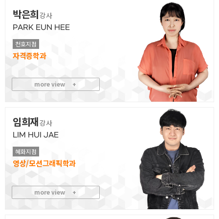
박은희
강사
PARK EUN HEE
천호지점
자격증
more view
+
임희재
강사
LIM HUI JAE
혜화지점
영상/모션그래픽
more view
+