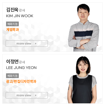
김진욱
강사
KIM JIN WOOK
혜화지점
게임
more view
+
이정연
강사
LEE JUNG YEON
혜화지점
광고/편집디자인
more view
+