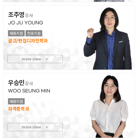
조주영
강사
JO JU YOUNG
혜화지점
천호지점
광고/편집디자인
more view
+
우승민
강사
WOO SEUNG MIN
혜화지점
자격증
more view
+