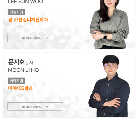
LEE SUN WOO
천호지점
광고/편집디자인
more view
+
문지호
강사
MOON JI HO
혜화지점
마야/CG
more view
+