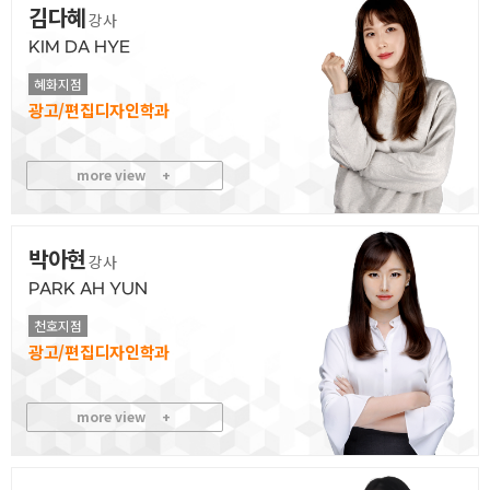
김다혜
강사
KIM DA HYE
혜화지점
광고/편집디자인
more view
+
박아현
강사
PARK AH YUN
천호지점
광고/편집디자인
more view
+