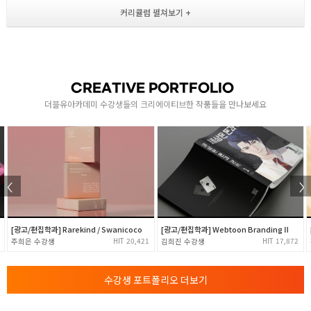
- 블렌딩 모드로 혼합 이해하기
다양한 툴 기능 습득 및 실습
- 그라디언트툴 / 스마트 오브젝트 개념 이해
- 복제툴 / 리퀴파이 / 도장툴 / 스팟힐링브러시
- 힐링브러시 / 패치툴 / Content Aware Fill
CREATIVE PORTFOLIO
2
더블유아카데미 수강생들의 크리에이티브한 작품들을 만나보세요
- 펜툴 / 패스(Path)의 이해 / 펜툴 다루기(직선/곡선)
- 펜툴로 객체 누끼따기
- 셰이프툴 (사각형/둥근사각형/원형/다각형/선형툴)
- 셰이프레이어 이해하기
다양한 툴 기능 습득 및 실습
- 클리핑 마스크 / 정확한 작업을 위한 가이드선
- 클리핑 마스크의 이해 및 사용법 익히기
[광고/편집학과] Rarekind / Swanicoco
[광고/편집학과] Webtoon BrandingⅡ
- 보정 메뉴 알아보기 ( Adjustments )
20,421
17,872
주희은
3
김희진
- 보정 레이어 사용하기 ( Layers )
- 색상채널과 알파채널의 이해 및 사용법 익히기
- 채널을 활용하여 ( 구름,머리카락 등 ) 선택영역 잡기
수강생 포트폴리오 더보기
- 레이어 마스크의 이해
- 레이어 마스크를 사용하는 이유 및 사용법 익히기