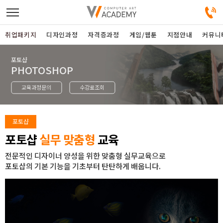
취업패키지
디자인과정
자격증과정
게임/웹툰
지점안내
커뮤니
포토샵
디자인정규과정
PHOTOSHOP
교육과정문의
수강료조회
디자인단과과정
게임과정
포토샵
포토샵
실무 맞춤형
교육
자격증과정
전문적인 디자이너 양성을 위한 맞춤형 실무교육으로
포토샵의 기본 기능을 기초부터 탄탄하게 배웁니다.
커뮤니티
취업패키지