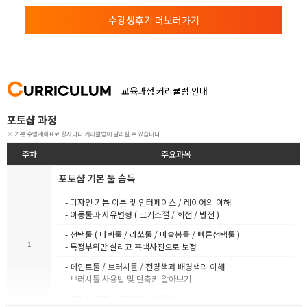
수강생후기 더보러가기
C
URRICULUM
교육과정 커리큘럼 안내
포토샵 과정
※ 기본 수업계획표로 강사마다 커리큘럼이 달라질 수 있습니다.
주차
주요과목
포토샵 기본 툴 습득
- 디자인 기본 이론 및 인터페이스 / 레이어의 이해
- 이동툴과 자유변형 ( 크기조절 / 회전 / 반전 )
- 선택툴 ( 마퀴툴 / 라쏘툴 / 마술봉툴 / 빠른선택툴 )
1
- 특정부위만 살리고 흑백사진으로 보정
- 페인트툴 / 브러시툴 / 전경색과 배경색의 이해
- 브러시툴 사용법 및 단축키 알아보기
- 블렌딩 모드 / 선택영역 보정 ( Select and mask )