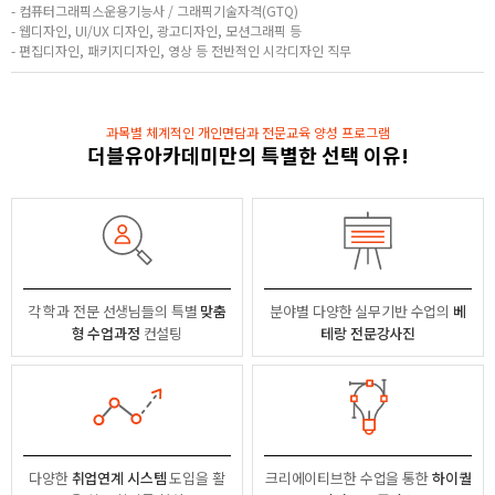
- 컴퓨터그래픽스운용기능사 / 그래픽기술자격(GTQ)
- 웹디자인, UI/UX 디자인, 광고디자인, 모션그래픽 등
- 편집디자인, 패키지디자인, 영상 등 전반적인 시각디자인 직무
과목별 체계적인 개인면담과 전문교육 양성 프로그램
더블유아카데미만의 특별한 선택 이유!
각 학과 전문 선생님들의
특별
맞춤
분야별
다양한 실무기반 수업의
베
형 수업과정
컨설팅
테랑 전문강사진
다양한
취업연계 시스템
도입을 활
크리에이티브한 수업을 통한
하이퀄