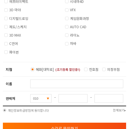
에프터이펙트
시네마4D
3D 마야
VFX
디지털드로잉
게임원화과정
제도/스케치
AUTO CAD
3D MAX
라이노
C언어
자바
파이썬
지점
혜화[대학로]
천호점
의정부점
(조기등록 할인중!)
이름
-
-
연락처
전체보기
개인정보취급방침에 동의합니다
수강료 문의하기