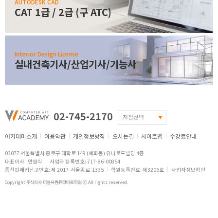
AUTODESK CAD
CAT 1급 / 2급 (구 ATC)
Interior Design License
실내건축기사/산업기사/기능사
02-745-2170
아카데미소개
이용약관
개인정보방침
오시는길
사이트맵
수강료안내
03077 서울특별시 종로구 대학로 149 (혜화동) 유니로드빌딩 4층
대표이사 : 민원식
사업자 등록번호: 717-86-00854
통신판매업신고번호: 제 2017-서울종로-1335
학원등록번호: 제3206호
사업자정보확인
Copyright 주식회사 더블유컴퓨터아트학원 ⓒ All rights reserved.