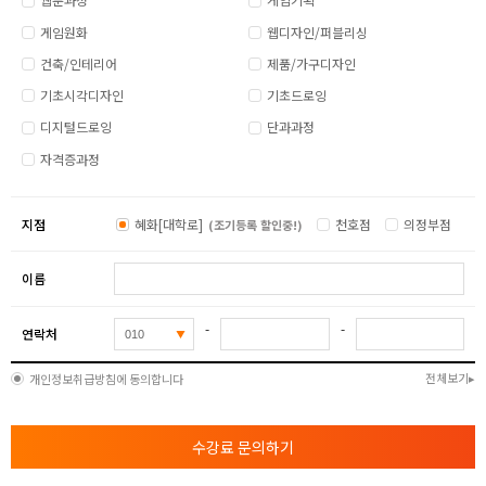
게임원화
웹디자인/퍼블리싱
건축/인테리어
제품/가구디자인
기초시각디자인
기초드로잉
디지털드로잉
단과과정
자격증과정
지점
혜화[대학로]
천호점
의정부점
(조기등록 할인중!)
이름
-
-
연락처
전체보기
개인정보취급방침에 동의합니다
수강료 문의하기