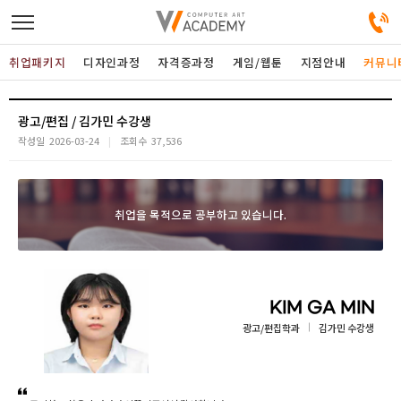
취업패키지
디자인과정
자격증과정
게임/웹툰
지점안내
커뮤니
디자인정규과정
광고/편집 / 김가민 수강생
작성일
2026-03-24
조회수
37,536
디자인단과과정
취업을 목적으로 공부하고 있습니다.
게임과정
자격증과정
KIM GA MIN
커뮤니티
광고/편집학과
김가민 수강생
취업패키지