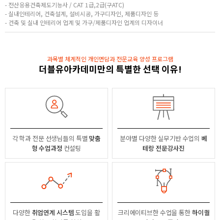
- 전산응용건축제도기능사 / CAT 1급,2급(구ATC)
- 실내인테리어, 건축설계, 설비시공, 가구디자인, 제품디자인 등
- 건축 및 실내 인테리어 업계 및 가구/제품디자인 업계의 디자이너
과목별 체계적인 개인면담과 전문교육 양성 프로그램
더블유아카데미만의 특별한 선택 이유!
각 학과 전문 선생님들의
특별
맞춤
분야별
다양한 실무기반 수업의
베
형 수업과정
컨설팅
테랑 전문강사진
다양한
취업연계 시스템
도입을 활
크리에이티브한 수업을 통한
하이퀄