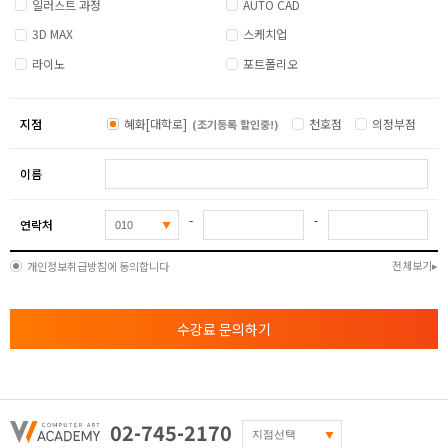
1
일러스트 과정
AUTO CAD
종류별 공간 컬러링
3D MAX
스케치업
- 주거공간 가구 평면 및 입면 형태 드로잉
라이노
포트폴리오
- 주방가구 평면 및 입면 형태 드로잉
상업 공간별 이해
지점
혜화[대학로]
천호점
의정부점
(조기등록 할인중!)
- 상업공간 가구작성
이름
- 화장실 공간 가구 및 도기 작성
-
-
실내의 구성요소 이해
연락처
- 실내 가구표현 ( 문 작도 )
전체보기
개인정보취급방침에 동의합니다
- 실내 평면도 및 입면도 표현
( 창호작도 / 문과 창호 종류 및 개구부 개념 이해 )
수강료 문의하기
치수선 및 각종 약어
- 평면도 및 천정도의 이해
- 입면도의 이해
2
02-745-2170
투시도와 컬러링의 원리