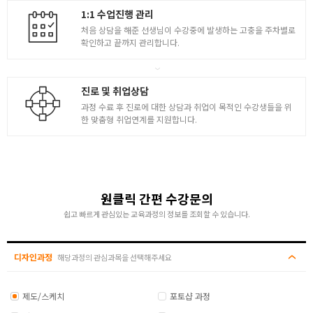
1:1 수업진행 관리
- 주거공간 / 근생시설 / 공공시설 표현 및 컬러링
- 숙박시설 / 문화시설 표현 및 컬러링
처음 상담을 해준 선생님이 수강중에 발생하는 고충을 주차별로
확인하고 끝까지 관리합니다.
종류별 공간 컬러링
- 상업공간과 업무공간의 표현 및 컬러링
진로 및 취업상담
- 전시공간과 무대의 표현 및 컬러링
과정 수료 후 진로에 대한 상담과 취업이 목적인 수강생들을 위
한 맞춤형 취업연계를 지원합니다.
제도 과정
※ 기본 수업계획표로 강사마다 커리큘럼이 달라질 수 있습니다.
개월
주요과목
제도의 기본
원클릭 간편 수강문의
쉽고 빠르게 관심있는 교육과정의 정보를 조회할 수 있습니다.
- 선을 긋는 자세와 방법 학습 및 연습
- 제도에서 사용되는 선의 종류 파악
디자인과정
해당과정의 관심과목을 선택해주세요
치수선 및 각종약어
- 도면 피수기입 작성 요령 예제학습
제도/스케치
포토샵 과정
- 출입구 / 단차 / 입면표시 기호도 등의 쓰임새