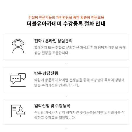
실내 내부 구성요소 이해
- 실내 내부 구성요소의 종류 이해 및 입체 표현 학습
컨설팅 전문가들의 개인면담을 통한 맞춤형 전문교육
더블유아카데미 수강등록 절차 안내
- 소파 / 침대 / 의자 / 가구 / 커튼 / 위생기구 / 조명
외관투시도 실습
전화 / 온라인 상담문의
- 소점 외관투시 연습 ( 건축물+제품 )
홈페이지 또는 전화로 문의하신 과목의 학과 담당자 매칭을 통해
- 예시를 통한 입면도 외관투시도 예제학습
상담 일정을 조율합니다.
건물 외관 채색
- 채색도구를 활용한 건물 외관 드로잉 및 채색
방문 상담진행
학원에 방문하여 학과별 선생님을 통해 수강생의 목적과 상황에
- 소점 건물 외관의 채색도구 활용 채색
맞는 수업과정을 컨설팅합니다.
실내 투시도 컬러링
- 소점 실내투시 연습
입학신청 및 수강등록
- 채색도구를 활용한 실내 투시도 드로잉
수강할 과목과 시간이 정해지면 수강등록을 위한 입학원서를 작
3
성하고 수강료를 결제합니다.
실내공간 컬러링
- 소점 실내 내부의 채색도구 활용 채색