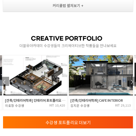
1
소점의 종류와 형태 이해
- 소점의 종류 이해 ( 1소점 / 2소점 / 3소점 / 4소점 )
- 소점 형태의 모양 ( 다각형 / 선 / 다각형+선 )
CREATIVE PORTFOLIO
비율 및 비례의 개념과 이해
더블유아카데미 수강생들의 크리에이티브한 작품들을 만나보세요
- 다양한 종류의 수목 평면 및 입면 제작
- 황금비율 및 비례의 개념 이해 및 활용
- 건물 / 수목 / 자동 심벌을 응용한 평면도와 입면도
평면도 / 입면도 입문
- 실내의 다양한 가구들을 평면 및 입면으로 표현
- 평면도 / 입면도에 대한 이해와 표현방법
[건축/인테리어학과] 인테리어 포트폴리오 - (주)엑스온스튜디오 취업
[건축/인테리어학과] CAFE INTERIOR
채색도구의 사용원리
10,420
29,113
이호창
김지은
- 다양한 재료를 활용한 채색
- 채색도구를 사용한 명암 표현 학습
수강생 포트폴리오 더보기
- 다양한 재료로 건축 및 인테리어 재료 및 마감재
2