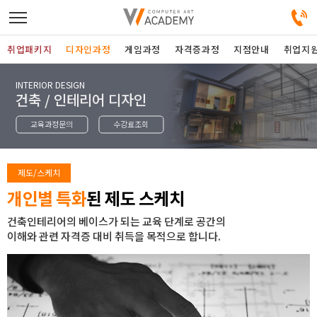
취업패키지
디자인과정
게임과정
자격증과정
지점안내
취업지
INTERIOR DESIGN
디자인정규과정
건축 / 인테리어 디자인
교육과정문의
수강료조회
디자인단과과정
게임과정
제도/스케치
개인별 특화
된 제도 스케치
자격증과정
건축인테리어의 베이스가 되는 교육 단계로 공간의
이해와 관련 자격증 대비 취득을 목적으로 합니다.
커뮤니티
취업패키지