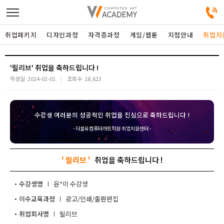
취업패키지
디자인과정
자격증과정
게임/웹툰
지점안내
취업지
디자인정규과정
'릴리브'
작성일
2024-02-01
조회수
18,623
디자인단과과정
수강생 여러분의 성공적인 취업을 진심으로 축하드립니다 !
게임과정
- 더블유컴퓨터아트학원 취업지원센터 -
자격증과정
' 릴리브 '
커뮤니티
수강생명
윤*이
이수교육과정
광고/인쇄/출판편집
취업패키지
취업회사명
릴리브