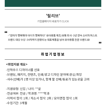
'릴리브'
기업홈페이지 바로가기 CLICK
-"엄마가 행복해야 아이가 행복하다" 유아용품 제조/유통 회사 -3년 연속 소비자 퍼스트
브랜드 대상 수상 -34차까지 완판되는 대표제품을 넘어 유아용품 전문 브랜드로!
취업기업정보
<취업지원 개요>
-인하우스 디자이너를 선호
-브랜딩, 패키지, 컨텐츠, 인쇄/광고 디자인 분야에 관심/희망
-사수(선배)가 1명 이상 있거나, 함께 할 선배/동료가 있는곳을 고려
-지원유형: 신입 / 나이: **살
-전공여부: 전공 / 학과명: ****학과
-이력서 첨삭: 1회 / 자소서 첨삭: 2회 / 모의면접 첨삭: 1회
-수업기간: 3개월