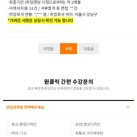
-취준기간 (취업면담 시점으로부터): 약 2개월
-이력서지원: 51건 / 서류합격 후 면접: **건
-취업회사 연봉: *,*** 원 / 취업회사 위치: 서울시 강남구
*가려진 사항은 상담시 확인 가능 합니다
이전글
목록
다음글
원클릭 간편 수강문의
쉽고 빠르게 관심있는 교육과정의 정보를 조회할 수 있습니다.
관심과정을 선택해주세요
광고/편집디자인
모션/영상디자인
마야 / CG
유튜브 크리에이터