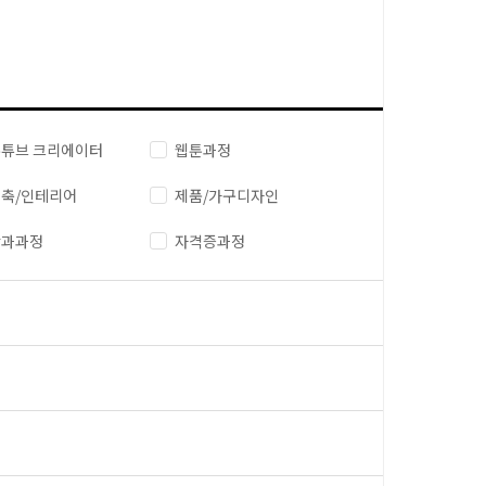
튜브 크리에이터
웹툰과정
축/인테리어
제품/가구디자인
단과과정
자격증과정