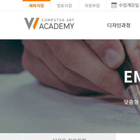
수업개강일
혜화지점
천호지점
의정부점
디자인과정
E
맞춤형