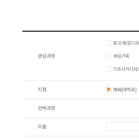
광고/편집디
관심과정
게임기획
기초시각디자
지점
혜화[대학로]
선택과정
이름