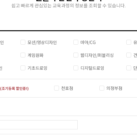
쉽고 빠르게 관심있는 교육과정의 정보를 조회할 수 있습니다.
자인
모션/영상디자인
마야/CG
유
게임원화
웹디자인/퍼블리싱
건
인
기초드로잉
디지털드로잉
천호점
의정부점
(조기등록 할인중!)