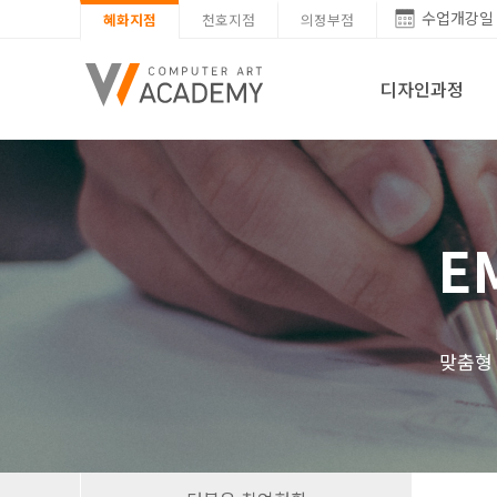
수업개강일
혜화지점
천호지점
의정부점
디자인과정
E
맞춤형