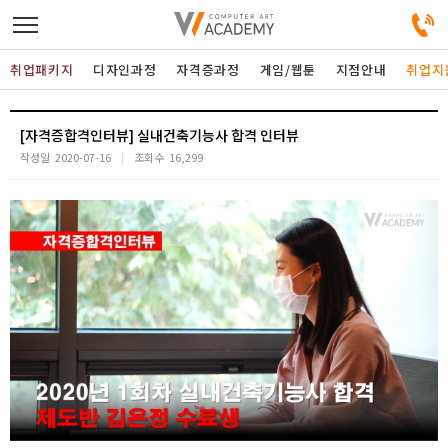
취업패키지
디자인과정
자격증과정
게임/웹툰
지점안내
취업지
디자인정규과정
[자격증합격인터뷰] 실내건축기능사 합격 인터뷰
작성일
2020-07-16
조회수
16,299
디자인단과과정
게임과정
자격증과정
커뮤니티
취업패키지