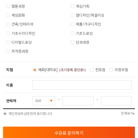
웹툰과정
게임기획
게임원화
웹디자인/퍼블리싱
건축/인테리어
제품/가구디자인
기초시각디자인
기초드로잉
디지털드로잉
단과과정
자격증과정
지점
혜화[대학로]
천호점
의정부점
(조기등록 할인중!)
이름
-
-
연락처
전체보기
개인정보취급방침에 동의합니다
수강료 문의하기