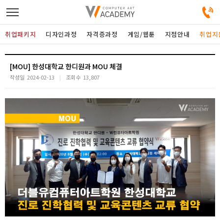
취업패키지
디자인과정
자격증과정
게임/웹툰
지점안내
취업지
디자인정규과정
[MOU] 한성대학교 한디원과 MOU 체결
작성일
2024-02-13
조회수
13,807
디자인단과과정
게임과정
자격증과정
커뮤니티
취업패키지