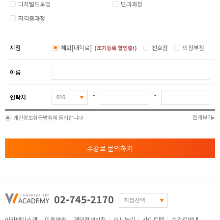
디지털드로잉
단과과정
자격증과정
지점
혜화[대학로]
천호점
의정부점
(조기등록 할인중!)
이름
-
-
연락처
전체보기
개인정보취급방침에 동의합니다
수강료 문의하기
02-745-2170
아카데미소개
이용약관
개인정보방침
오시는길
사이트맵
수강료안내