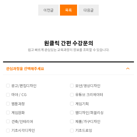
이전글
목록
다음글
원클릭 간편 수강문의
쉽고 빠르게 관심있는 교육과정의 정보를 조회할 수 있습니다.
관심과정을 선택해주세요
광고/편집디자인
모션/영상디자인
마야 / CG
유튜브 크리에이터
웹툰과정
게임기획
게임원화
웹디자인/퍼블리싱
건축/인테리어
제품/가구디자인
기초시각디자인
기초드로잉